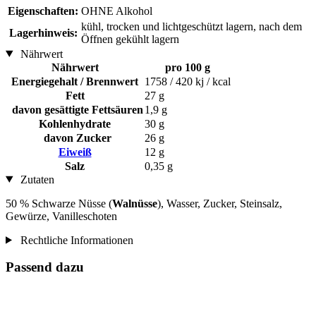
Eigenschaften:
OHNE Alkohol
kühl, trocken und lichtgeschützt lagern, nach dem
Lagerhinweis:
Öffnen gekühlt lagern
Nährwert
Nährwert
pro 100 g
Energiegehalt / Brennwert
1758 / 420 kj / kcal
Fett
27 g
davon gesättigte Fettsäuren
1,9 g
Kohlenhydrate
30 g
davon Zucker
26 g
Eiweiß
12 g
Salz
0,35 g
Zutaten
50 % Schwarze Nüsse (
Walnüsse
), Wasser, Zucker, Steinsalz,
Gewürze, Vanilleschoten
Rechtliche Informationen
Passend dazu