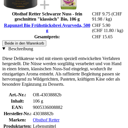
Obsthof Retter Schwarze Nuss - fein
CHF 9.75
(CHF
geschnitten "klassisch" Bio, 106 g
91.98 / kg)
Rapunzel Bio Frühstücksbrei Ayurveda, 500
CHF 5.90
g
(CHF 11.80 / kg)
Gesamtpreis:
CHF 15.65
Beide in den Warenkorb
Beschreibung
Diese Delikatesse wird mit einem speziell entwickelten Verfahren
hergestellt. Die Nüsse werden sorgfältig verarbeitet und von Hand
in einen feinen, klassischen Nuss-Sud eingelegt, wodurch ihr
einzigartiges Aroma entsteht. Als raffinierte Begleitung passen sie
hervorragend zu Wildgerichten, Pasteten, kräftigem Käse oder als
besondere Ergänzung zu Desserts.
Art.-Nr.:
OR-43038882b
Inhalt:
106 g
EAN:
9005336008882
Hersteller-Nr.:
43038882b
Marken:
Obsthof Retter
Produktarten:
Lebensmittel