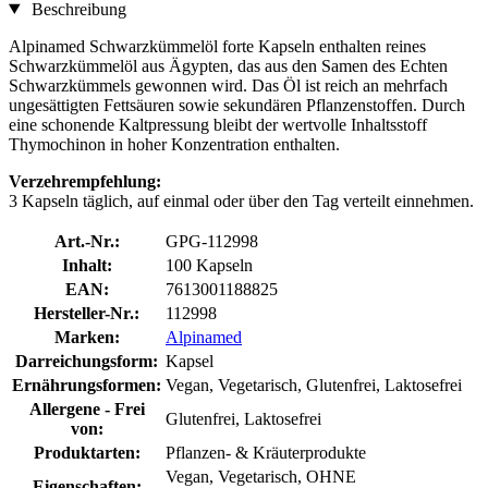
Beschreibung
Alpinamed Schwarzkümmelöl forte Kapseln enthalten reines
Schwarzkümmelöl aus Ägypten, das aus den Samen des Echten
Schwarzkümmels gewonnen wird. Das Öl ist reich an mehrfach
ungesättigten Fettsäuren sowie sekundären Pflanzenstoffen. Durch
eine schonende Kaltpressung bleibt der wertvolle Inhaltsstoff
Thymochinon in hoher Konzentration enthalten.
Verzehrempfehlung:
3 Kapseln täglich, auf einmal oder über den Tag verteilt einnehmen.
Art.-Nr.:
GPG-112998
Inhalt:
100 Kapseln
EAN:
7613001188825
Hersteller-Nr.:
112998
Marken:
Alpinamed
Darreichungsform:
Kapsel
Ernährungsformen:
Vegan, Vegetarisch, Glutenfrei, Laktosefrei
Allergene - Frei
Glutenfrei, Laktosefrei
von:
Produktarten:
Pflanzen- & Kräuterprodukte
Vegan, Vegetarisch, OHNE
Eigenschaften: