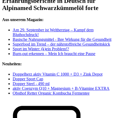
Erfahrungsberichte in Deutsch für
Alpinamed Schwarzkümmelöl forte
Aus unserem Magazin:
Am 29. September ist Weltherztag – Kampf dem
Bluthochdruck!
Basische Nahrungsmittel - Ihre Wirkung für die Gesundheit
Superfood im Trend – der nährstoffreiche Gesundheitskick
Sport im Winter: (k)ein Problem!?
Burn-out erkennen – Mein Ich braucht eine Pause
Neuheiten:
Doppelherz aktiv Vitamin C 1000 + D3 + Zink Depot
Dopper Sport Cap
Dopper Steel - 490 ml
aktiv Coenzym Q10 + Magnesium + B-Vitamine EXTRA
Obsthof Retter Organic Kombucha Fermentee