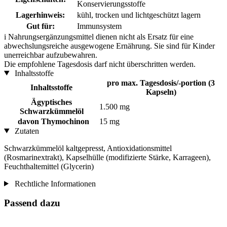
Konservierungsstoffe
Lagerhinweis:
kühl, trocken und lichtgeschützt lagern
Gut für:
Immunsystem
i
Nahrungsergänzungsmittel dienen nicht als Ersatz für eine
abwechslungsreiche ausgewogene Ernährung. Sie sind für Kinder
unerreichbar aufzubewahren.
Die empfohlene Tagesdosis darf nicht überschritten werden.
Inhaltsstoffe
pro max. Tagesdosis/-portion (3
Inhaltsstoffe
Kapseln)
Ägyptisches
1.500 mg
Schwarzkümmelöl
davon Thymochinon
15 mg
Zutaten
Schwarzkümmelöl kaltgepresst, Antioxidationsmittel
(Rosmarinextrakt), Kapselhülle (modifizierte Stärke, Karrageen),
Feuchthaltemittel (Glycerin)
Rechtliche Informationen
Passend dazu