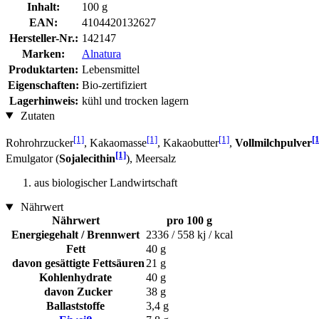
Inhalt:
100 g
EAN:
4104420132627
Hersteller-Nr.:
142147
Marken:
Alnatura
Produktarten:
Lebensmittel
Eigenschaften:
Bio-zertifiziert
Lagerhinweis:
kühl und trocken lagern
Zutaten
[1]
[1]
[1]
[1
Rohrohrzucker
, Kakaomasse
, Kakaobutter
,
Vollmilchpulver
[1]
Emulgator (
Sojalecithin
), Meersalz
aus biologischer Landwirtschaft
Nährwert
Nährwert
pro 100 g
Energiegehalt / Brennwert
2336 / 558 kj / kcal
Fett
40 g
davon gesättigte Fettsäuren
21 g
Kohlenhydrate
40 g
davon Zucker
38 g
Ballaststoffe
3,4 g