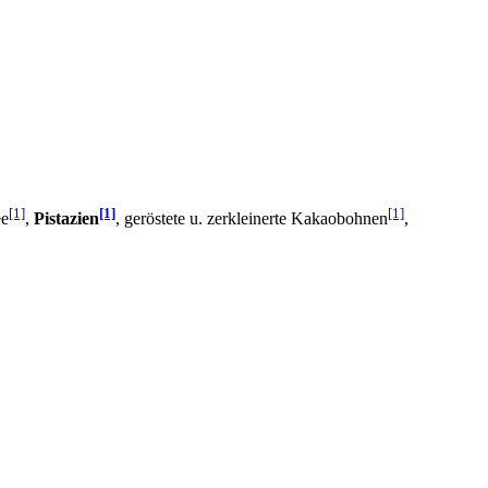
[1]
[1]
[1]
ee
,
Pistazien
, geröstete u. zerkleinerte Kakaobohnen
,