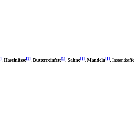
]
[1]
[1]
[1]
[1]
,
Haselnüsse
,
Butterreinfett
,
Sahne
,
Mandeln
, Instantkaff