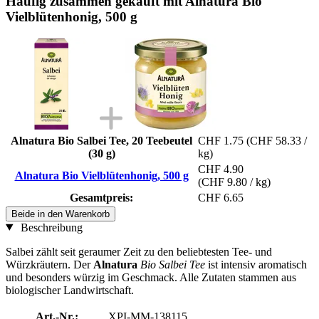
Häufig zusammen gekauft mit Alnatura Bio
Vielblütenhonig, 500 g
Alnatura Bio Salbei Tee, 20 Teebeutel
CHF 1.75
(CHF 58.33 /
(30 g)
kg)
CHF 4.90
Alnatura Bio Vielblütenhonig, 500 g
(CHF 9.80 / kg)
Gesamtpreis:
CHF 6.65
Beide in den Warenkorb
Beschreibung
Salbei zählt seit geraumer Zeit zu den beliebtesten Tee- und
Würzkräutern. Der
Alnatura
Bio Salbei Tee
ist intensiv aromatisch
und besonders würzig im Geschmack. Alle Zutaten stammen aus
biologischer Landwirtschaft.
Art.-Nr.:
XPI-MM-138115