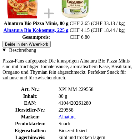
Alnatura Bio Pizza Minis, 80 g
CHF 2.65
(CHF 33.13 / kg)
Alnatura Bio Kokosmus, 225 g
CHF 4.15
(CHF 18.44 / kg)
Gesamtpreis:
CHF 6.80
Beide in den Warenkorb
Beschreibung
Pizza-Fans aufgepasst: Die knusprigen Alnatura Bio Pizza Minis
sind mit fruchtiger Tomatensauce, aromatischem Käse, Basilikum,
Oregano und Thymian fein abgeschmeckt. Perfekter Snack für
zuhause und für zwischendurch.
Art.-Nr.:
XPI-MM-229558
Inhalt:
80 g
EAN:
4104420261280
Hersteller-Nr.:
229558
Marken:
Alnatura
Produktarten:
Snack
Eigenschaften:
Bio-zertifiziert
Lagerhinweis:
kühl und trocken lagern