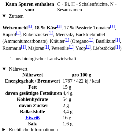
Kann Spuren enthalten
C - Ei, H - Schalenfrüchte, N -
von:
Sesamsamen
Zutaten
[1]
[1]
[1]
Weizenmehl
,
18 % Käse
, 17 % Passierte Tomaten
,
[1]
[1]
Rapsöl
, Rübenzucker
, Meersalz, Backtriebmittel
[1]
[1]
[1]
(Ammoniumcarbonate), Kräuter
(Oregano
, Basilikum
,
[1]
[1]
[1]
[1]
[1]
Rosmarin
, Majoran
, Petersilie
, Ysop
, Liebstöckel
)
aus biologischer Landwirtschaft
Nährwert
Nährwert
pro 100 g
Energiegehalt / Brennwert
1767 / 422 kj / kcal
Fett
15 g
davon gesättigte Fettsäuren
4,4 g
Kohlenhydrate
54 g
davon Zucker
2 g
Ballaststoffe
3,4 g
Eiweiß
16 g
Salz
1,6 g
Rechtliche Informationen