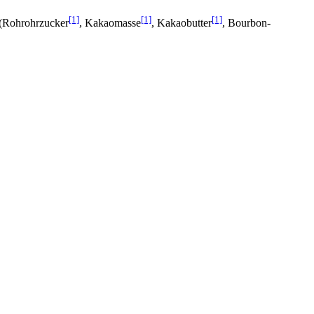
[1]
[1]
[1]
(Rohrohrzucker
, Kakaomasse
, Kakaobutter
, Bourbon-