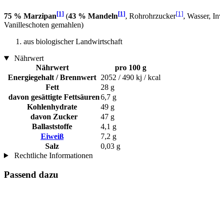
[1]
[1]
[1]
75 % Marzipan
(
43 % Mandeln
, Rohrohrzucker
, Wasser, I
Vanilleschoten gemahlen)
aus biologischer Landwirtschaft
Nährwert
Nährwert
pro 100 g
Energiegehalt / Brennwert
2052 / 490 kj / kcal
Fett
28 g
davon gesättigte Fettsäuren
6,7 g
Kohlenhydrate
49 g
davon Zucker
47 g
Ballaststoffe
4,1 g
Eiweiß
7,2 g
Salz
0,03 g
Rechtliche Informationen
Passend dazu