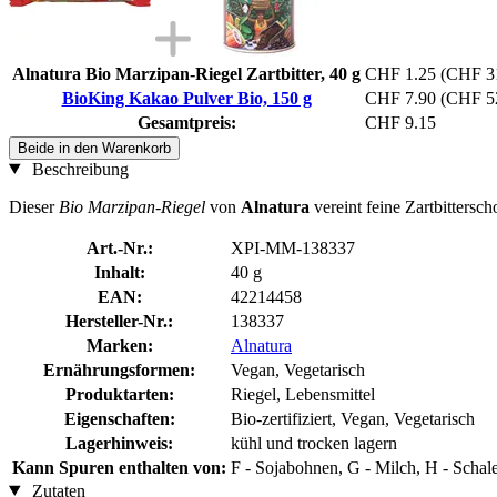
Alnatura Bio Marzipan-Riegel Zartbitter, 40 g
CHF 1.25
(CHF 31
BioKing Kakao Pulver Bio, 150 g
CHF 7.90
(CHF 52
Gesamtpreis:
CHF 9.15
Beide in den Warenkorb
Beschreibung
Dieser
Bio Marzipan-Riegel
von
Alnatura
vereint feine Zartbitters
Art.-Nr.:
XPI-MM-138337
Inhalt:
40 g
EAN:
42214458
Hersteller-Nr.:
138337
Marken:
Alnatura
Ernährungsformen:
Vegan, Vegetarisch
Produktarten:
Riegel, Lebensmittel
Eigenschaften:
Bio-zertifiziert, Vegan, Vegetarisch
Lagerhinweis:
kühl und trocken lagern
Kann Spuren enthalten von:
F - Sojabohnen, G - Milch, H - Schal
Zutaten