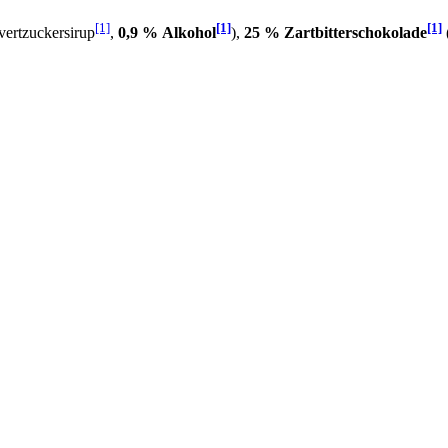
[1]
[1]
[1]
nvertzuckersirup
,
0,9 % Alkohol
),
25 % Zartbitterschokolade