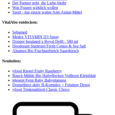
Der Partner geht, die Liebe bleibt
Was Frauen wirklich wollen
Sport - das einzig wahre Anti-Aging-Mittel
VitalAbo entdecken:
Sebamed
Medex VITAMIN D3 Spray
Dopper Insulated x Royal Delft - 580 ml
Deodorant Starterset Fresh Cotton & Sea Salt
Alnatura Bio Fruchtaufstrich Sauerkirsch
Neuheiten:
yfood Riegel Fruity Raspberry
Bauck Mühle Bio Haferflocken Vollkorn Kleinblatt
tetesept Femi Baby Babyplanung
Doppelherz aktiv B-Komplex + Folsäure Depot
yfood Trinkmahlzeit Classic Choco