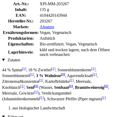
Art.-Nr.:
XPI-MM-203267
Inhalt:
135 g
EAN:
4104420143944
Hersteller-Nr.:
203267
Marken:
Alnatura
Ernährungsformen:
Vegan, Vegetarisch
Produktarten:
Aufstrich
Eigenschaften:
Bio-zertifiziert, Vegan, Vegetarisch
kühl und trocken lagern, nach dem Öffnen
Lagerhinweis:
rasch verbrauchen
Zutaten
[1]
[1]
[1]
44 % Spinat
, 18 % Zwiebel
, Sonnenblumenkerne
,
[1]
[1]
[1]
Sonnenblumenöl
,
3 % Walnüsse
, Agavendicksaft
,
[1]
[1]
Zitronensaftkonzentrat
, Kartoffelstärke
, Meersalz,
[1]
[1]
[1]
[1]
Knoblauch
,
Senf
(Wasser,
Senfsaat
,
Branntweinessig
,
[1]
Meersalz, Gewürze
), Verdickungsmittel
[1]
[1]
(Johannisbrotkernmehl
), Schwarzer Pfeffer (Piper nigrum)
aus biologischer Landwirtschaft
Nährwert