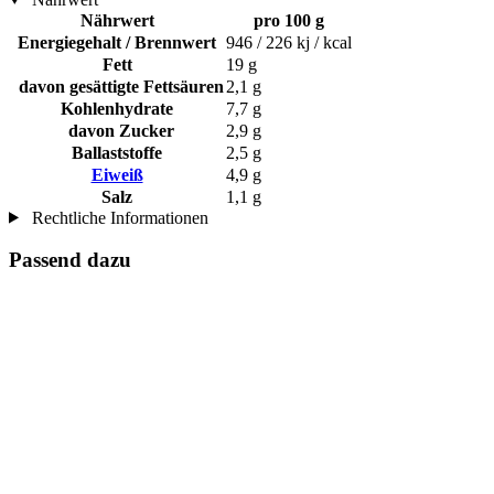
Nährwert
pro 100 g
Energiegehalt / Brennwert
946 / 226 kj / kcal
Fett
19 g
davon gesättigte Fettsäuren
2,1 g
Kohlenhydrate
7,7 g
davon Zucker
2,9 g
Ballaststoffe
2,5 g
Eiweiß
4,9 g
Salz
1,1 g
Rechtliche Informationen
Passend dazu