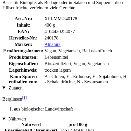
Basis für Eintöpfe, als Beilage oder in Salaten und Suppen – diese
Hülsenfrüchte verfeinern viele Gerichte.
Art.-Nr.:
XPI-MM-240178
Inhalt:
400 g
EAN:
4104420254077
Hersteller-Nr.:
240178
Marken:
Alnatura
Ernährungsformen:
Vegan, Vegetarisch, Ballaststoffreich
Produktarten:
Lebensmittel
Eigenschaften:
Bio-zertifiziert, Vegan, Vegetarisch
Lagerhinweis:
trocken lagern
Kann Spuren
A - Gluten, E - Erdnüsse, F - Sojabohnen, H
enthalten von:
- Schalenfrüchte, N - Sesamsamen
Zutaten
[1]
Berglinsen
aus biologischer Landwirtschaft
Nährwert
Nährwert
pro 100 g
Energiegehalt / Brennwert
1461 / 349 kj / kcal