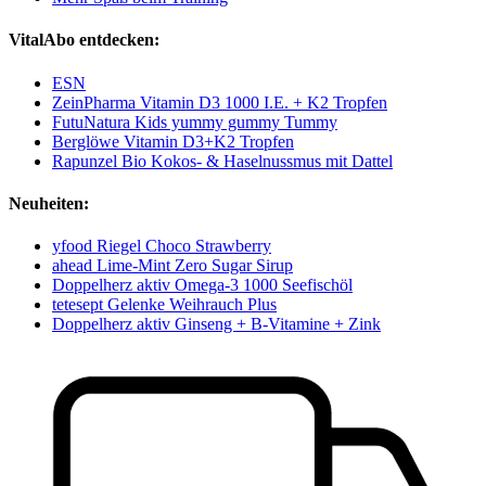
VitalAbo entdecken:
ESN
ZeinPharma Vitamin D3 1000 I.E. + K2 Tropfen
FutuNatura Kids yummy gummy Tummy
Berglöwe Vitamin D3+K2 Tropfen
Rapunzel Bio Kokos- & Haselnussmus mit Dattel
Neuheiten:
yfood Riegel Choco Strawberry
ahead Lime-Mint Zero Sugar Sirup
Doppelherz aktiv Omega-3 1000 Seefischöl
tetesept Gelenke Weihrauch Plus
Doppelherz aktiv Ginseng + B-Vitamine + Zink