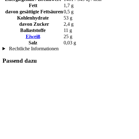
Fett
1,7 g
davon gesättigte Fettsäuren
0,5 g
Kohlenhydrate
53 g
davon Zucker
2,4 g
Ballaststoffe
11 g
Eiweiß
25 g
Salz
0,03 g
Rechtliche Informationen
Passend dazu