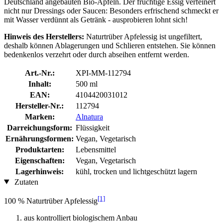
Deutschland angebauten Bio-Äpfeln. Der fruchtige Essig verfeinert
nicht nur Dressings oder Saucen: Besonders erfrischend schmeckt er
mit Wasser verdünnt als Getränk - ausprobieren lohnt sich!
Hinweis des Herstellers:
Naturtrüber Apfelessig ist ungefiltert,
deshalb können Ablagerungen und Schlieren entstehen. Sie können
bedenkenlos verzehrt oder durch abseihen entfernt werden.
Art.-Nr.:
XPI-MM-112794
Inhalt:
500 ml
EAN:
4104420031012
Hersteller-Nr.:
112794
Marken:
Alnatura
Darreichungsform:
Flüssigkeit
Ernährungsformen:
Vegan, Vegetarisch
Produktarten:
Lebensmittel
Eigenschaften:
Vegan, Vegetarisch
Lagerhinweis:
kühl, trocken und lichtgeschützt lagern
Zutaten
[1]
100 % Naturtrüber Apfelessig
aus kontrolliert biologischem Anbau