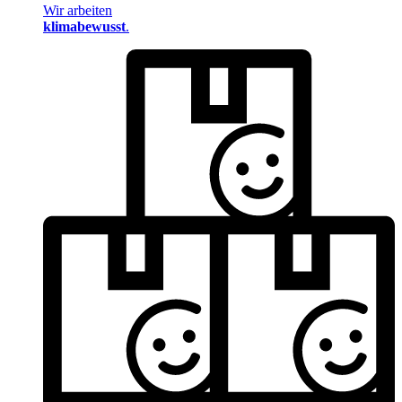
Wir arbeiten
klimabewusst
.