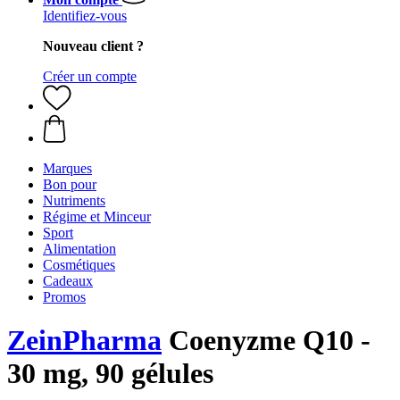
Identifiez-vous
Nouveau client ?
Créer un compte
Marques
Bon pour
Nutriments
Régime et Minceur
Sport
Alimentation
Cosmétiques
Cadeaux
Promos
ZeinPharma
Coenyzme Q10 -
30 mg, 90 gélules