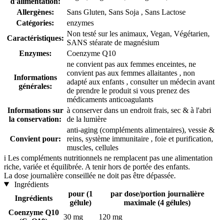
d'alimentation:
Allergènes:
Sans Gluten, Sans Soja , Sans Lactose
Catégories:
enzymes
Non testé sur les animaux, Vegan, Végétarien,
Caractéristiques:
SANS stéarate de magnésium
Enzymes:
Coenzyme Q10
ne convient pas aux femmes enceintes, ne
convient pas aux femmes allaitantes , non
Informations
adapté aux enfants , consulter un médecin avant
générales:
de prendre le produit si vous prenez des
médicaments anticoagulants
Informations sur
à conserver dans un endroit frais, sec & à l'abri
la conservation:
de la lumière
anti-aging (compléments alimentaires), vessie &
Convient pour:
reins, système immunitaire , foie et purification,
muscles, cellules
i
Les compléments nutritionnels ne remplacent pas une alimentation
riche, variée et équilibrée. A tenir hors de portée des enfants.
La dose journalière conseillée ne doit pas être dépassée.
Ingrédients
pour (1
par dose/portion journalière
Ingrédients
gélule)
maximale (4 gélules)
Coenzyme Q10
30 mg
120 mg