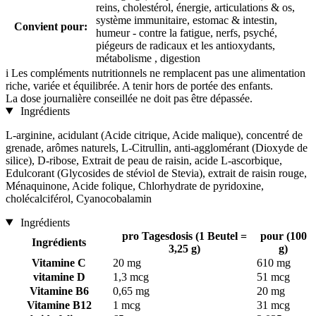
reins, cholestérol, énergie, articulations & os,
système immunitaire, estomac & intestin,
Convient pour:
humeur - contre la fatigue, nerfs, psyché,
piégeurs de radicaux et les antioxydants,
métabolisme , digestion
i
Les compléments nutritionnels ne remplacent pas une alimentation
riche, variée et équilibrée. A tenir hors de portée des enfants.
La dose journalière conseillée ne doit pas être dépassée.
Ingrédients
L-arginine, acidulant (Acide citrique, Acide malique), concentré de
grenade, arômes naturels, L-Citrullin, anti-agglomérant (Dioxyde de
silice), D-ribose, Extrait de peau de raisin, acide L-ascorbique,
Edulcorant (Glycosides de stéviol de Stevia), extrait de raisin rouge,
Ménaquinone, Acide folique, Chlorhydrate de pyridoxine,
cholécalciférol, Cyanocobalamin
Ingrédients
pro Tagesdosis (1 Beutel =
pour (100
Ingrédients
3,25 g)
g)
Vitamine C
20 mg
610 mg
vitamine D
1,3 mcg
51 mcg
Vitamine B6
0,65 mg
20 mg
Vitamine B12
1 mcg
31 mcg