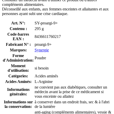
compléments alimentaires.
Déconseillé aux enfants, aux femmes enceintes et allaitantes et aux
personnes ayant subi une crise cardiaque.
Art. N°:
SY-proargi-9+
Contenu :
295 g
Code-barres
8436611760217
EAN :
Fabricant N° :
proargi-9+
Marques:
Synergie
Forme
Poudre
d'Administration:
Moment
si besoin
d'utilisation:
Catégories:
Acides aminés
Acides Aminés:
L-Arginine
ne convient pas aux diabétiques, consulter un
Informations
médecin avant la prise de ce médicament si
générales:
vous enceinte ou allaitez
Informations sur
à conserver dans un endroit frais, sec & à l'abri
la conservation:
de la lumière
anti-aging (compléments alimentaires), vessie &