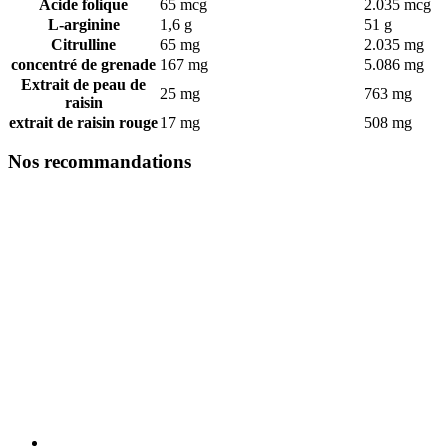
Acide folique
65 mcg
2.035 mcg
L-arginine
1,6 g
51 g
Citrulline
65 mg
2.035 mg
concentré de grenade
167 mg
5.086 mg
Extrait de peau de
25 mg
763 mg
raisin
extrait de raisin rouge
17 mg
508 mg
Nos recommandations