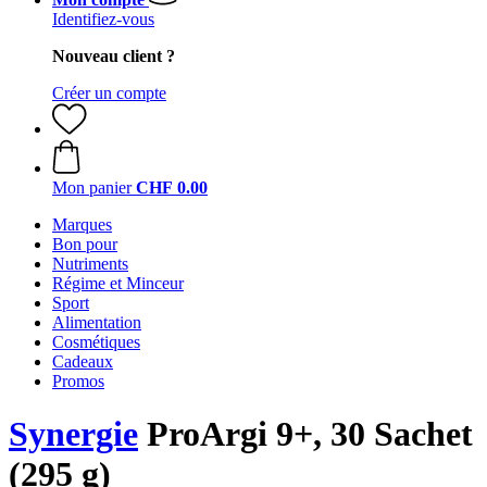
Identifiez-vous
Nouveau client ?
Créer un compte
Mon panier
CHF 0.00
Marques
Bon pour
Nutriments
Régime et Minceur
Sport
Alimentation
Cosmétiques
Cadeaux
Promos
Synergie
ProArgi 9+, 30 Sachet
(295 g)