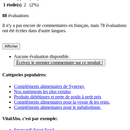
1 étoile(s)
2
(2%)
88
évaluations
Il n'y a pas encore de commentaires en français, mais 78 évaluations
ont été écrites dans d'autre langues.
Afficher
Aucune évaluation disponible.
Écrivez le premier commentaire sur ce produit !
Catégories populaires:
Compléments alimentaires de Synergy.
Nos nutriments les plus vendus
Produits diététiques et perte de poids à petit prix
Compléments alimentaires pour la vessie & les reins.
Compléments alimentaires pour le métabolisme.
VitalAbo, c'est par exemple:
Sponser® Sport Food