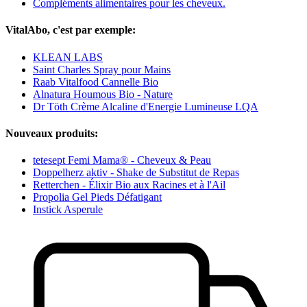
Compléments alimentaires pour les cheveux.
VitalAbo, c'est par exemple:
KLEAN LABS
Saint Charles Spray pour Mains
Raab Vitalfood Cannelle Bio
Alnatura Houmous Bio - Nature
Dr Töth Crème Alcaline d'Energie Lumineuse LQA
Nouveaux produits:
tetesept Femi Mama® - Cheveux & Peau
Doppelherz aktiv - Shake de Substitut de Repas
Retterchen - Élixir Bio aux Racines et à l'Ail
Propolia Gel Pieds Défatigant
Instick Asperule