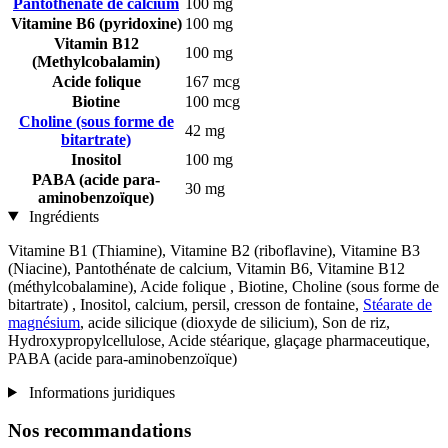
Pantothénate de calcium
100 mg
Vitamine B6 (pyridoxine)
100 mg
Vitamin B12
100 mg
(Methylcobalamin)
Acide folique
167 mcg
Biotine
100 mcg
Choline (sous forme de
42 mg
bitartrate)
Inositol
100 mg
PABA (acide para-
30 mg
aminobenzoïque)
Ingrédients
Vitamine B1 (Thiamine), Vitamine B2 (riboflavine), Vitamine B3
(Niacine), Pantothénate de calcium, Vitamin B6, Vitamine B12
(méthylcobalamine), Acide folique , Biotine, Choline (sous forme de
bitartrate) , Inositol, calcium, persil, cresson de fontaine,
Stéarate de
magnésium
, acide silicique (dioxyde de silicium), Son de riz,
Hydroxypropylcellulose, Acide stéarique, glaçage pharmaceutique,
PABA (acide para-aminobenzoïque)
Informations juridiques
Nos recommandations