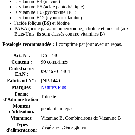
la vitamine B3 (niacine)
la vitamine B5 (acide pantothénique)
la vitamine B6 (pyridoxine HCl)
la vitamine B12 (cyanocobalamine)
l'acide folique (B9) et biotine
PABA (acide para-aminobenzoïque), choline et inositol (aux
États-Unis, ils sont classés comme vitamines B)
Posologie recommandée :
1 comprimé par jour avec un repas.
Art. N°:
DS-1440
Contenu :
90 comprimés
Code-barres
097467014404
EAN :
Fabricant N° :
[NP-1440]
Marques:
Nature's Plus
Forme
Tablette
d'Administration:
Moment
pendant un repas
d'utilisation:
Vitamines:
Vitamine B, Combinaisons de Vitamine B
Types
Végétarien, Sans gluten
d'alimentation: