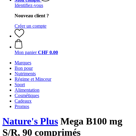
Identifiez-vous
Nouveau client ?
Créer un compte
Mon panier
CHF 0.00
Marques
Bon pour
Nutriments
Régime et Minceur
Sport
Alimentation
Cosmétiques
Cadeaux
Promos
Nature's Plus
Mega B100 mg
S/R, 90 comprimés