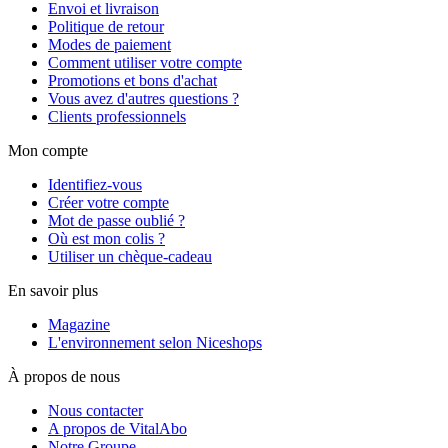
Envoi et livraison
Politique de retour
Modes de paiement
Comment utiliser votre compte
Promotions et bons d'achat
Vous avez d'autres questions ?
Clients professionnels
Mon compte
Identifiez-vous
Créer votre compte
Mot de passe oublié ?
Où est mon colis ?
Utiliser un chèque-cadeau
En savoir plus
Magazine
L'environnement selon Niceshops
À propos de nous
Nous contacter
A propos de VitalAbo
Notre Groupe