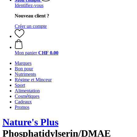
Identifiez-vous
Nouveau client ?
Créer un compte
Mon panier
CHF 0.00
Marques
Bon pour
Nutriments
Régime et Minceur
Sport
Alimentation
Cosmétiques
Cadeaux
Promos
Nature's Plus
Phosphatidylserin/DMAE