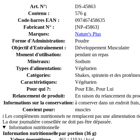
Art. N°:
DS-45863
Contenu :
576 g
Code-barres EAN :
097467458635
Fabricant N° :
[NP-45863]
Marques:
Nature's Plus
Forme d'Administration:
Poudre
Objectif d'Entraînement :
Développement Musculaire
Moment d'utilisation:
pendant un repas
Minéraux:
Sodium
Types d'alimentation:
Végétarien
Catégories:
Shakes, spirutein et des protéines
Caractéristiques:
Végétarien
Pour qui ?:
Pour Elle, Pour Lui
Relancement de produit:
En raison du relancement du produ
Informations sur la conservation:
à conserver dans un endroit frais,
Convient pour:
muscles
i
Les compléments nutritionnels ne remplacent pas une alimentation rich
La dose journalière conseillée ne doit pas être dépassée.
Information nutritionnelle
Information nutritionnelle
par portion (36 g)
Valeur énergétique
461 / 110 kj / kcal