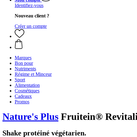
Identifiez-vous
Nouveau client ?
Créer un compte
Marques
Bon pour
Nutriments
Régime et Minceur
Sport
Alimentation
Cosmétiques
Cadeaux
Promos
Nature's Plus
Fruitein® Revital
Shake protéiné végétarien.