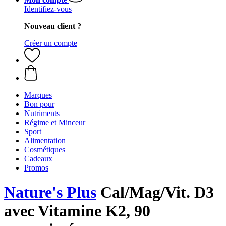
Identifiez-vous
Nouveau client ?
Créer un compte
Marques
Bon pour
Nutriments
Régime et Minceur
Sport
Alimentation
Cosmétiques
Cadeaux
Promos
Nature's Plus
Cal/Mag/Vit. D3
avec Vitamine K2, 90