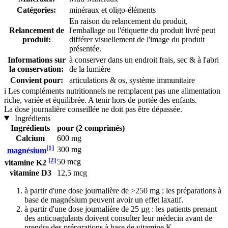
Catégories:
minéraux et oligo-éléments
En raison du relancement du produit,
Relancement de
l'emballage ou l'étiquette du produit livré peut
produit:
différer visuellement de l'image du produit
présentée.
Informations sur
à conserver dans un endroit frais, sec & à l'abri
la conservation:
de la lumière
Convient pour:
articulations & os, système immunitaire
i
Les compléments nutritionnels ne remplacent pas une alimentation
riche, variée et équilibrée. A tenir hors de portée des enfants.
La dose journalière conseillée ne doit pas être dépassée.
Ingrédients
Ingrédients
pour (2 comprimés)
Calcium
600 mg
[1]
300 mg
magnésium
[2]
50 mcg
vitamine K2
vitamine D3
12,5 mcg
à partir d'une dose journalière de >250 mg : les préparations à
base de magnésium peuvent avoir un effet laxatif.
à partir d'une dose journalière de 25 µg : les patients prenant
des anticoagulants doivent consulter leur médecin avant de
prendre des préparations à base de vitamine K.