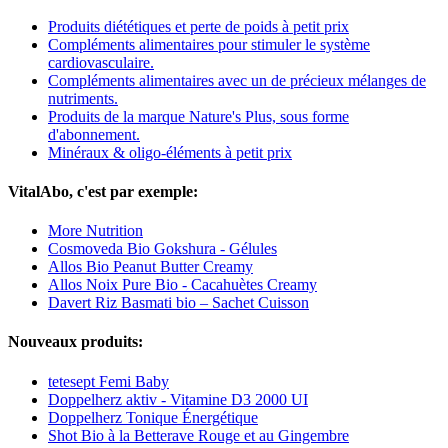
Produits diététiques et perte de poids à petit prix
Compléments alimentaires pour stimuler le système
cardiovasculaire.
Compléments alimentaires avec un de précieux mélanges de
nutriments.
Produits de la marque Nature's Plus, sous forme
d'abonnement.
Minéraux & oligo-éléments à petit prix
VitalAbo, c'est par exemple:
More Nutrition
Cosmoveda Bio Gokshura - Gélules
Allos Bio Peanut Butter Creamy
Allos Noix Pure Bio - Cacahuètes Creamy
Davert Riz Basmati bio – Sachet Cuisson
Nouveaux produits:
tetesept Femi Baby
Doppelherz aktiv - Vitamine D3 2000 UI
Doppelherz Tonique Énergétique
Shot Bio à la Betterave Rouge et au Gingembre