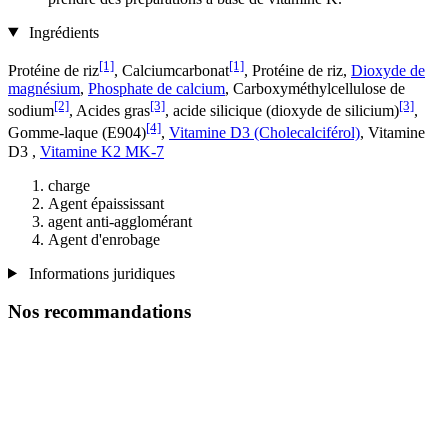
Ingrédients
[1]
[1]
Protéine de riz
, Calciumcarbonat
, Protéine de riz,
Dioxyde de
magnésium
,
Phosphate de calcium
, Carboxyméthylcellulose de
[2]
[3]
[3]
sodium
, Acides gras
, acide silicique (dioxyde de silicium)
,
[4]
Gomme-laque (E904)
,
Vitamine D3 (Cholecalciférol)
, Vitamine
D3 ,
Vitamine K2 MK-7
charge
Agent épaississant
agent anti-agglomérant
Agent d'enrobage
Informations juridiques
Nos recommandations