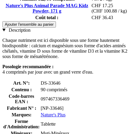
Nature's Plus Animal Parade MAG Kidz
CHF 17.25
Powder, 171 g
(CHF 100.88 / kg)
Coût total :
CHF 36.43
Ajouter l'ensemble au panier
Description
Chaque nutriment est ici disponible sous une forme hautement
biodisponible : calcium et magnésium sous forme d'acides aminés
chélatés, vitamine D sous forme de vitamline D3 et la vitamine K2
sous forme de ménatétrénone.
Posologie recommandée :
4 comprimés par jour avec un grand verre d'eau.
Art. N°:
DS-33646
Contenu :
90 comprimés
Code-barres
097467336469
EAN :
Fabricant N° :
[NP-33646]
Marques:
Nature's Plus
Forme
Tablette
d'Administration:
Minéraux:
Muti-Minéraux