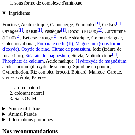
sous forme de complexe d'aminoate
Ingrédients
[1]
[1]
Fructose, Acide citrique, Canneberge, Framboise
, Cerises
,
[1]
[1]
[1]
[2]
Oranges
, Raisin
, Pastèque
, Rocou (E160b)
, Curcumine
[2]
[2]
(E100)
, Betterave rouge
, Acide stéarique, Gomme de guar,
Calciumcarbonat,
Fumarate de fer(II)
,
Magnésium (sous forme
d'oxyde)
,
Oxyde de zinc
,
Citrate de potassium
, Iode (iodure de
[3]
potassium),
Stéarate de magnésium
, Stevia, Maltodextrine
,
Phosphate de calcium
, Acide malique,
Hydroxyde de magnésium
,
acide silicique (dioxyde de silicium), Spiruline en poudre,
Cynorrhodon, Riz complet, brocoli, Epinard, Mangue, Carotte,
Cerise acérola, Papaye
arôme naturel
colorant naturel
Sans OGM
Source of Life®
Animal Parade
Informations juridiques
Nos recommandations