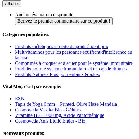
Afficher
Aucune évaluation disponible.
Écrivez le premier commentaire sur ce produit !
Catégories populaires:
Produits diététiques et perte de poids à petit prix
Multivitamines pour les personnes souffrant d'intolérance au
lactose.
Comprimés à croquer et à scuer pour le système immunitaire
Produits pour le système immunitaire et en cas de rhumes.
Produits Nature's Plus pour enfants & ados.
VitalAbo, c'est par exemple:
ESN
Tapis de Yoga 6 mm – Printed, Olive Haze Mandala
Cosmoveda Vasaka Bio - Gélules
Vitamine B5 - 1000 mg. Acide Pantothénique
Cosmoveda Anis Etoilé Entier - Bio
Nouveaux produits: