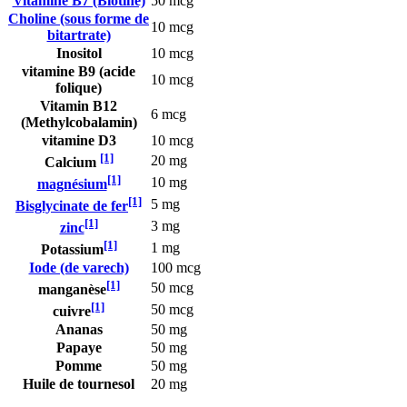
Vitamine B7 (Biotine)
50 mcg
Choline (sous forme de
10 mcg
bitartrate)
Inositol
10 mcg
vitamine B9 (acide
10 mcg
folique)
Vitamin B12
6 mcg
(Methylcobalamin)
vitamine D3
10 mcg
[1]
20 mg
Calcium
[1]
10 mg
magnésium
[1]
5 mg
Bisglycinate de fer
[1]
3 mg
zinc
[1]
1 mg
Potassium
Iode (de varech)
100 mcg
[1]
50 mcg
manganèse
[1]
50 mcg
cuivre
Ananas
50 mg
Papaye
50 mg
Pomme
50 mg
Huile de tournesol
20 mg