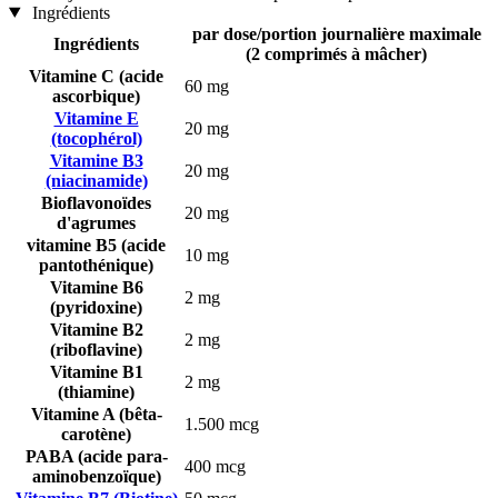
Ingrédients
par dose/portion journalière maximale
Ingrédients
(2 comprimés à mâcher)
Vitamine C (acide
60 mg
ascorbique)
Vitamine E
20 mg
(tocophérol)
Vitamine B3
20 mg
(niacinamide)
Bioflavonoïdes
20 mg
d'agrumes
vitamine B5 (acide
10 mg
pantothénique)
Vitamine B6
2 mg
(pyridoxine)
Vitamine B2
2 mg
(riboflavine)
Vitamine B1
2 mg
(thiamine)
Vitamine A (bêta-
1.500 mcg
carotène)
PABA (acide para-
400 mcg
aminobenzoïque)