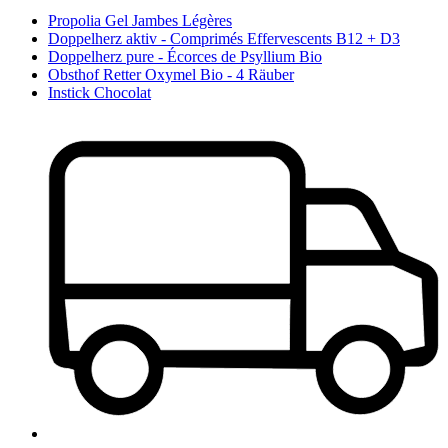
Propolia Gel Jambes Légères
Doppelherz aktiv - Comprimés Effervescents B12 + D3
Doppelherz pure - Écorces de Psyllium Bio
Obsthof Retter Oxymel Bio - 4 Räuber
Instick Chocolat