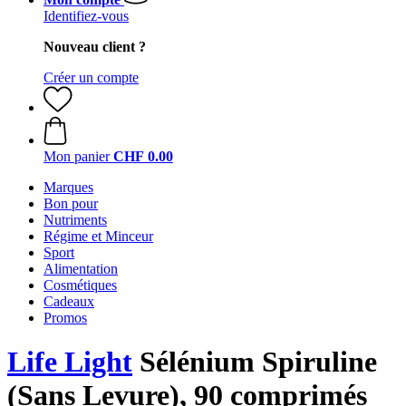
Identifiez-vous
Nouveau client ?
Créer un compte
Mon panier
CHF 0.00
Marques
Bon pour
Nutriments
Régime et Minceur
Sport
Alimentation
Cosmétiques
Cadeaux
Promos
Life Light
Sélénium Spiruline
(Sans Levure), 90 comprimés