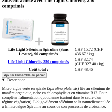
Souvent acheté avec Life Light Chlorelle, 250
comprimés
Life Light Sélénium Spiruline (Sans
CHF 15.72
(CHF
Levure), 90 comprimés
436.67 / kg)
CHF 32.74
Life Light Chlorelle, 250 comprimés
(CHF 327.40 / kg)
Coût total :
CHF 48.46
Ajouter l'ensemble au panier
Description
Micro-algue verte en spirale (
Spirulina platensis
) liée au sélénium de
manière organique, riche en chlorophylle et en vitamine B12. Pour
compléter l'alimentation quotidienne (surtout dans le cadre d'un
régime végétarien). L'oligo-élément sélénium se lit naturellement liée
à la microalgue Spiruline au cours de son processus de croissance.