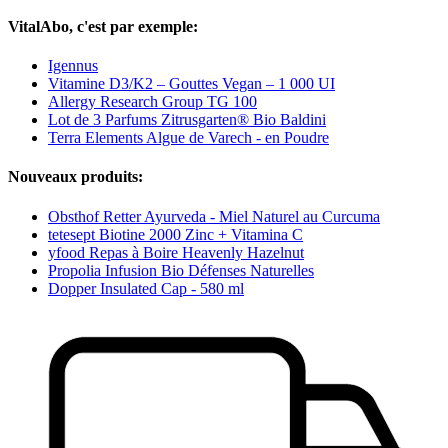
VitalAbo, c'est par exemple:
Igennus
Vitamine D3/K2 – Gouttes Vegan – 1 000 UI
Allergy Research Group TG 100
Lot de 3 Parfums Zitrusgarten® Bio Baldini
Terra Elements Algue de Varech - en Poudre
Nouveaux produits:
Obsthof Retter Ayurveda - Miel Naturel au Curcuma
tetesept Biotine 2000 Zinc + Vitamina C
yfood Repas à Boire Heavenly Hazelnut
Propolia Infusion Bio Défenses Naturelles
Dopper Insulated Cap - 580 ml