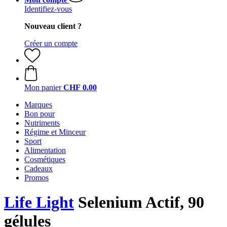
Identifiez-vous
Nouveau client ?
Créer un compte
Mon panier
CHF 0.00
Marques
Bon pour
Nutriments
Régime et Minceur
Sport
Alimentation
Cosmétiques
Cadeaux
Promos
Life Light
Selenium Actif, 90
gélules