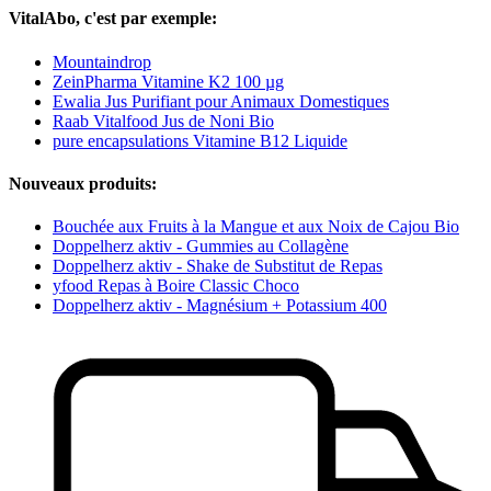
VitalAbo, c'est par exemple:
Mountaindrop
ZeinPharma Vitamine K2 100 µg
Ewalia Jus Purifiant pour Animaux Domestiques
Raab Vitalfood Jus de Noni Bio
pure encapsulations Vitamine B12 Liquide
Nouveaux produits:
Bouchée aux Fruits à la Mangue et aux Noix de Cajou Bio
Doppelherz aktiv - Gummies au Collagène
Doppelherz aktiv - Shake de Substitut de Repas
yfood Repas à Boire Classic Choco
Doppelherz aktiv - Magnésium + Potassium 400