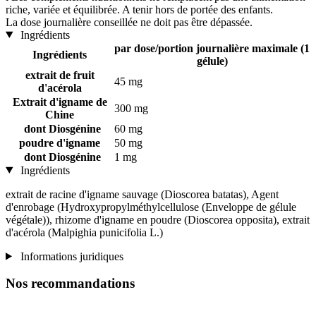
riche, variée et équilibrée. A tenir hors de portée des enfants.
La dose journalière conseillée ne doit pas être dépassée.
Ingrédients
par dose/portion journalière maximale (1
Ingrédients
gélule)
extrait de fruit
45 mg
d'acérola
Extrait d'igname de
300 mg
Chine
dont Diosgénine
60 mg
poudre d'igname
50 mg
dont Diosgénine
1 mg
Ingrédients
extrait de racine d'igname sauvage (Dioscorea batatas), Agent
d'enrobage (Hydroxypropylméthylcellulose (Enveloppe de gélule
végétale)), rhizome d'igname en poudre (Dioscorea opposita), extrait
d'acérola (Malpighia punicifolia L.)
Informations juridiques
Nos recommandations