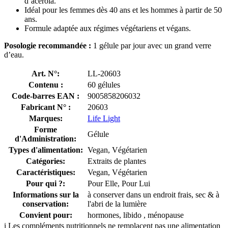
d’acérola.
Idéal pour les femmes dès 40 ans et les hommes à partir de 50
ans.
Formule adaptée aux régimes végétariens et végans.
Posologie recommandée :
1 gélule par jour avec un grand verre
d’eau.
Art. N°:
LL-20603
Contenu :
60 gélules
Code-barres EAN :
9005858206032
Fabricant N° :
20603
Marques:
Life Light
Forme
Gélule
d'Administration:
Types d'alimentation:
Vegan, Végétarien
Catégories:
Extraits de plantes
Caractéristiques:
Vegan, Végétarien
Pour qui ?:
Pour Elle, Pour Lui
Informations sur la
à conserver dans un endroit frais, sec & à
conservation:
l'abri de la lumière
Convient pour:
hormones, libido , ménopause
i
Les compléments nutritionnels ne remplacent pas une alimentation