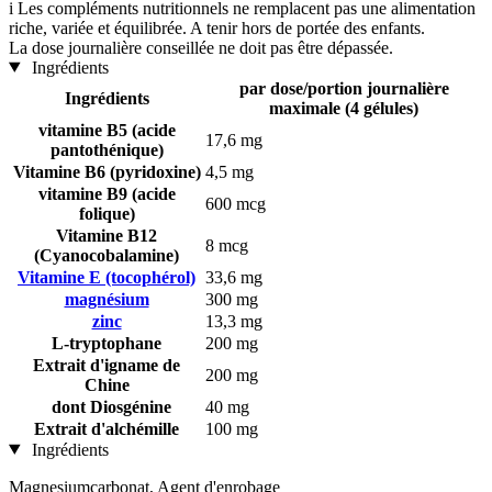
i
Les compléments nutritionnels ne remplacent pas une alimentation
riche, variée et équilibrée. A tenir hors de portée des enfants.
La dose journalière conseillée ne doit pas être dépassée.
Ingrédients
par dose/portion journalière
Ingrédients
maximale (4 gélules)
vitamine B5 (acide
17,6 mg
pantothénique)
Vitamine B6 (pyridoxine)
4,5 mg
vitamine B9 (acide
600 mcg
folique)
Vitamine B12
8 mcg
(Cyanocobalamine)
Vitamine E (tocophérol)
33,6 mg
magnésium
300 mg
zinc
13,3 mg
L-tryptophane
200 mg
Extrait d'igname de
200 mg
Chine
dont Diosgénine
40 mg
Extrait d'alchémille
100 mg
Ingrédients
Magnesiumcarbonat, Agent d'enrobage