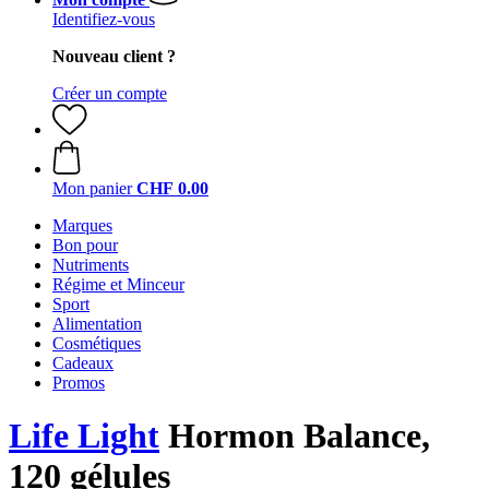
Identifiez-vous
Nouveau client ?
Créer un compte
Mon panier
CHF 0.00
Marques
Bon pour
Nutriments
Régime et Minceur
Sport
Alimentation
Cosmétiques
Cadeaux
Promos
Life Light
Hormon Balance,
120 gélules