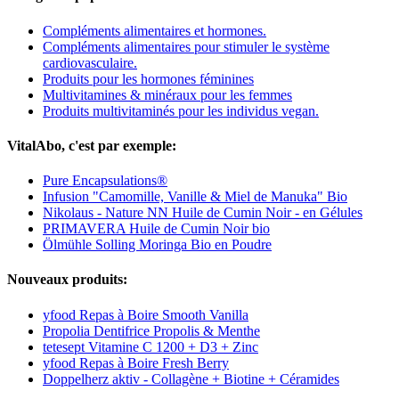
Compléments alimentaires et hormones.
Compléments alimentaires pour stimuler le système
cardiovasculaire.
Produits pour les hormones féminines
Multivitamines & minéraux pour les femmes
Produits multivitaminés pour les individus vegan.
VitalAbo, c'est par exemple:
Pure Encapsulations®
Infusion "Camomille, Vanille & Miel de Manuka" Bio
Nikolaus - Nature NN Huile de Cumin Noir - en Gélules
PRIMAVERA Huile de Cumin Noir bio
Ölmühle Solling Moringa Bio en Poudre
Nouveaux produits:
yfood Repas à Boire Smooth Vanilla
Propolia Dentifrice Propolis & Menthe
tetesept Vitamine C 1200 + D3 + Zinc
yfood Repas à Boire Fresh Berry
Doppelherz aktiv - Collagène + Biotine + Céramides