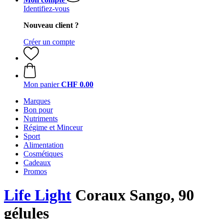
Identifiez-vous
Nouveau client ?
Créer un compte
Mon panier
CHF 0.00
Marques
Bon pour
Nutriments
Régime et Minceur
Sport
Alimentation
Cosmétiques
Cadeaux
Promos
Life Light
Coraux Sango, 90
gélules