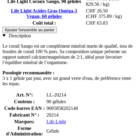
Life Light Coraux Sango, 90 gélules
829.56 / kg)
Life Light Acides Gras Oméga-3
CHF 26.50
Vegan, 60 gélules
(CHF 375.89 / kg)
Coût total :
CHF 63.83
Ajouter l'ensemble au panier
Description
Le corail Sango est un complément minéral marin de qualité, issu de
fossiles de corail 100 % purs. Sa composition unique présente un
rapport naturel calcium/magnésium de 2:1, idéal pour favoriser
l’équilibre minéral de l’organisme.
Posologie recommandée :
3 x 1 gélule par jour, avec un grand verre d'eau, de préférence entre
les repas.
Art. N°:
LL-20214
Contenu :
90 gélules
Code-barres EAN :
9005858202140
Fabricant N° :
20214
Marques:
Life Light
Forme
Gélule
d'Administration: