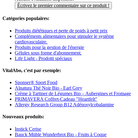
Écrivez le premier commentaire sur ce produit !
Catégories populaires:
Produits diététiques et perte de poids à petit prix
Compléments alimentaires pour stimuler le système
cardiovasculaire.
Produits pour la gestion de l'énergie
Gélules sous forme d'abonnement.
Life Light - Prodotti spéciaux
VitalAbo, c'est par exemple:
Sponser® Sport Food
Alnatura Thé Noir Bio - Earl Grey
Crème à Tartiner de Légumes Bio – Aubergines et Fromage
PRIMAVERA Coffret-Cadeau "Heartfelt"
Allergy Research Group B12 Adénosylcobalamine
Nouveaux produits:
Instick Cerise
Bauck Mühle Wunderbrot Bio - Fruits à Coque