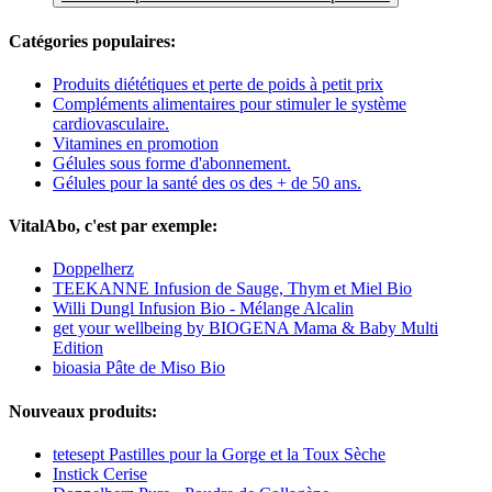
Catégories populaires:
Produits diététiques et perte de poids à petit prix
Compléments alimentaires pour stimuler le système
cardiovasculaire.
Vitamines en promotion
Gélules sous forme d'abonnement.
Gélules pour la santé des os des + de 50 ans.
VitalAbo, c'est par exemple:
Doppelherz
TEEKANNE Infusion de Sauge, Thym et Miel Bio
Willi Dungl Infusion Bio - Mélange Alcalin
get your wellbeing by BIOGENA Mama & Baby Multi
Edition
bioasia Pâte de Miso Bio
Nouveaux produits:
tetesept Pastilles pour la Gorge et la Toux Sèche
Instick Cerise