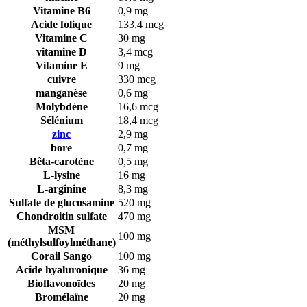
Vitamine B6
0,9 mg
Acide folique
133,4 mcg
Vitamine C
30 mg
vitamine D
3,4 mcg
Vitamine E
9 mg
cuivre
330 mcg
manganèse
0,6 mg
Molybdène
16,6 mcg
Sélénium
18,4 mcg
zinc
2,9 mg
bore
0,7 mg
Bêta-carotène
0,5 mg
L-lysine
16 mg
L-arginine
8,3 mg
Sulfate de glucosamine
520 mg
Chondroitin sulfate
470 mg
MSM
100 mg
(méthylsulfoylméthane)
Corail Sango
100 mg
Acide hyaluronique
36 mg
Bioflavonoïdes
20 mg
Bromélaïne
20 mg