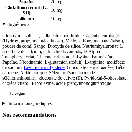
Papaïne
20 mg
Glutathion réduit (G-
10 mg
SH)
silicium
10 mg
Ingrédients
[1]
Glucosaminsulfat
, sulfate de chondroïtine, Agent d'enrobage
(Hydroxypropylméthylcellulose), Methylsulfonylmethane (Msm),
poudre de corail Sango, Dioxyde de silice, Natriumhyaluronat, L-
ascorbate de calcium, Citrus bioflavonoids, D-Alpha-
Tocopherylacetat, Gluconate de zinc, L-Lysine, Bromélaïne,
Papaïne, Nicotinamid, L-glutathion (réduit), L-arginine, molidbate
de sodium,
Levure de molybdène
, Gluconate de manganèse, Bêta-
carotène, Acide borique, Sélénium (sous forme de
sélénométhionine), gluconate de cuivre (II), Pyridoxal-5-phosphate,
cholécalciférol, Riboflavine, acide ptéroylmonoglutamique
vegan
Informations juridiques
Nos recommandations