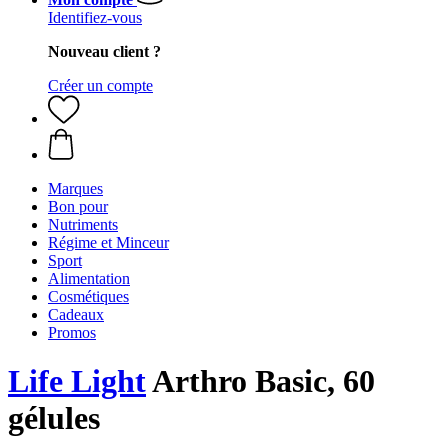
Identifiez-vous
Nouveau client ?
Créer un compte
Marques
Bon pour
Nutriments
Régime et Minceur
Sport
Alimentation
Cosmétiques
Cadeaux
Promos
Life Light
Arthro Basic, 60
gélules