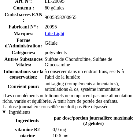
Art. N°:
LL-20095
Contenu :
60 gélules
Code-barres EAN
9005858200955
:
Fabricant N° :
20095
Marques:
Life Light
Forme
Gélule
d'Administration:
Catégories:
polyvalents
Autres Substances
Sulfate de Chondroïtine, Sulfate de
Vitales:
Glucosamine
Informations sur la
à conserver dans un endroit frais, sec & à
conservation:
l'abri de la lumière
anti-aging (compléments alimentaires),
Convient pour:
articulations & os, système immunitaire
i
Les compléments nutritionnels ne remplacent pas une alimentation
riche, variée et équilibrée. A tenir hors de portée des enfants.
La dose journalière conseillée ne doit pas être dépassée.
Ingrédients
par dose/portion journalière maximale
Ingrédients
(2 gélules)
vitamine B2
0,9 mg
niacine
10,6 mg