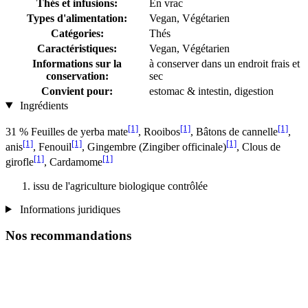
Thés et infusions:
En vrac
Types d'alimentation:
Vegan, Végétarien
Catégories:
Thés
Caractéristiques:
Vegan, Végétarien
Informations sur la
à conserver dans un endroit frais et
conservation:
sec
Convient pour:
estomac & intestin, digestion
Ingrédients
[1]
[1]
[1]
31 % Feuilles de yerba mate
, Rooibos
, Bâtons de cannelle
,
[1]
[1]
[1]
anis
, Fenouil
, Gingembre (Zingiber officinale)
, Clous de
[1]
[1]
girofle
, Cardamome
issu de l'agriculture biologique contrôlée
Informations juridiques
Nos recommandations