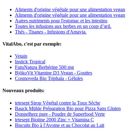
Aliments d'origine végétale pour une alimentation vegan
Aliments d'origine végétale pour une alimentation vegan
Autres nutriments pour l'estomac et les intestins
Toutes les infusions aux herbes en un coup d’œil.
Thés - Tisanes - Infusions d'Amavia.
VitalAbo, c'est par exemple:
Vetain
Instick Tropical
FutuNatura Berbérine 500 mg
BjökoVit Vitamine D3 Vegan - Gouttes
Cosmoveda Bio Triphala - Gélules
Nouveaux produits:
tetesept Sirop Végétal contre la Toux Sèche
Bauck Mühle Préparation Bio pour Pizza Sans Gluten
Doppelherz pure - Poudre de Superfood Verte
tetesept Biotine 2000 Zinc + Vitamina C
Biscuits Bio à l'Avoine et au Chocolat au Lait