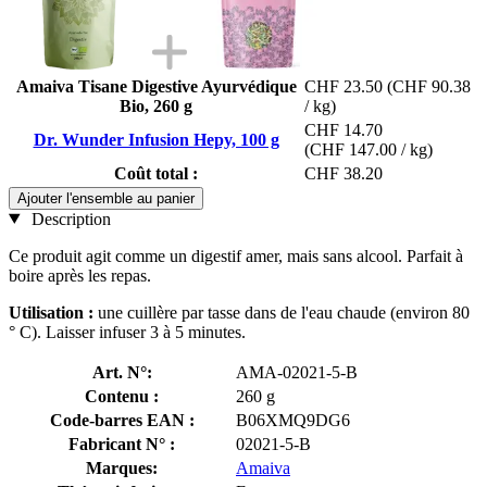
Amaiva Tisane Digestive Ayurvédique
CHF 23.50
(CHF 90.38
Bio, 260 g
/ kg)
CHF 14.70
Dr. Wunder Infusion Hepy, 100 g
(CHF 147.00 / kg)
Coût total :
CHF 38.20
Ajouter l'ensemble au panier
Description
Ce produit agit comme un digestif amer, mais sans alcool. Parfait à
boire après les repas.
Utilisation :
une cuillère par tasse dans de l'eau chaude (environ 80
° C). Laisser infuser 3 à 5 minutes.
Art. N°:
AMA-02021-5-B
Contenu :
260 g
Code-barres EAN :
B06XMQ9DG6
Fabricant N° :
02021-5-B
Marques:
Amaiva