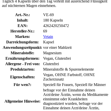
Täglich 4 Kapseln über den Tag verteilt mit ausreichend Flüssigkeit
auf nüchternen Magen einnehmen.
Art.-Nr.:
VE-69
Inhalt:
180 Kapseln
EAN:
4262420250472
Hersteller-Nr.:
69
Marken:
Vetain
Darreichungsform:
Kapsel
Anwendungszeitpunkt:
vor einer Mahlzeit
Mineralstoffe:
Magnesium
Ernährungsformen:
Vegan, Glutenfrei
Allergene - Frei von:
Glutenfrei
Produktarten:
Mineralstoffe & Spurenelemente
Vegan, OHNE Farbstoff, OHNE
Eigenschaften:
Zuckerzusatz
Für wen?:
Speziell für Frauen, Speziell für Männer
befrage vor der Einnahme deinen
Arzt/deine Ärztin, wenn du Medikamente
einnimmst oder Krankheiten
Allgemeine Hinweise:
diagnostiziert wurden, befrage vor der
Einnahme deinen Arzt/deine Ärztin,