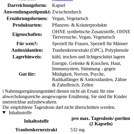
Darreichungsform:
Kapsel
Anwendungszeitpunkt:
Zwischendurch
Ernährungsformen:
Vegan, Vegetarisch
Produktarten:
Pflanzen- & Kräuterprodukte
OHNE synthetische Zusatzstoffe, OHNE
Eigenschaften:
Tierversuche, Vegan, Vegetarisch
Für wen?:
Speziell für Frauen, Speziell für Männer
Antioxidantien:
Traubenkernextrakt (OPC), Polyphenole
Lagerhinweis:
kühl, trocken und lichtgeschützt lagern
Energie, Gelenke & Knochen, Haut,
Immunsystem, Stimmung - gegen
Gut für:
Müdigkeit, Nerven, Psyche,
Radikalfänger & Antioxidantien, Zähne
& Zahnfleisch, Zellen
i
Nahrungsergänzungsmittel dienen nicht als Ersatz für eine
abwechslungsreiche ausgewogene Ernährung. Sie sind für Kinder
unerreichbar aufzubewahren.
Die empfohlene Tagesdosis darf nicht überschritten werden.
Inhaltsstoffe
pro max. Tagesdosis/-portion
Inhaltsstoffe
(2 Kapseln)
Traubenkernextrakt
532 mg