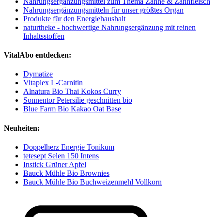
Nahrungsergänzungsmittel zum Thema Zähne & Zahnfleisch
Nahrungsergänzungsmitteln für unser größtes Organ
Produkte für den Energiehaushalt
naturtheke - hochwertige Nahrungsergänzung mit reinen
Inhaltsstoffen
VitalAbo entdecken:
Dymatize
Vitaplex L-Carnitin
Alnatura Bio Thai Kokos Curry
Sonnentor Petersilie geschnitten bio
Blue Farm Bio Kakao Oat Base
Neuheiten:
Doppelherz Energie Tonikum
tetesept Selen 150 Intens
Instick Grüner Apfel
Bauck Mühle Bio Brownies
Bauck Mühle Bio Buchweizenmehl Vollkorn