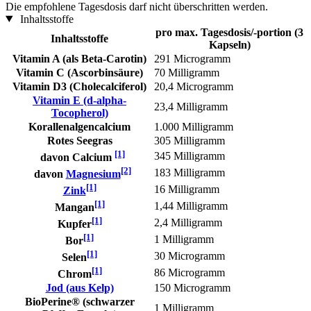
Die empfohlene Tagesdosis darf nicht überschritten werden.
Inhaltsstoffe
pro max. Tagesdosis/-portion (3
Inhaltsstoffe
Kapseln)
Vitamin A (als Beta-Carotin)
291 Microgramm
Vitamin C (Ascorbinsäure)
70 Milligramm
Vitamin D3 (Cholecalciferol)
20,4 Microgramm
Vitamin E (d-alpha-
23,4 Milligramm
Tocopherol)
Korallenalgencalcium
1.000 Milligramm
Rotes Seegras
305 Milligramm
[1]
345 Milligramm
davon Calcium
[2]
183 Milligramm
davon
Magnesium
[1]
16 Milligramm
Zink
[1]
1,44 Milligramm
Mangan
[1]
2,4 Milligramm
Kupfer
[1]
1 Milligramm
Bor
[1]
30 Microgramm
Selen
[1]
86 Microgramm
Chrom
Jod (aus Kelp)
150 Microgramm
BioPerine® (schwarzer
1 Milligramm