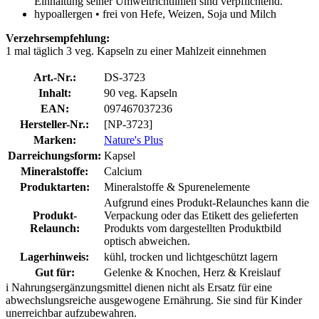
Einhaltung seiner Umweltrichtlinien sind verpflichtend.
hypoallergen • frei von Hefe, Weizen, Soja und Milch
Verzehrsempfehlung:
1 mal täglich 3 veg. Kapseln zu einer Mahlzeit einnehmen
Art.-Nr.:
DS-3723
Inhalt:
90 veg. Kapseln
EAN:
097467037236
Hersteller-Nr.:
[NP-3723]
Marken:
Nature's Plus
Darreichungsform:
Kapsel
Mineralstoffe:
Calcium
Produktarten:
Mineralstoffe & Spurenelemente
Aufgrund eines Produkt-Relaunches kann die
Produkt-
Verpackung oder das Etikett des gelieferten
Relaunch:
Produkts vom dargestellten Produktbild
optisch abweichen.
Lagerhinweis:
kühl, trocken und lichtgeschützt lagern
Gut für:
Gelenke & Knochen, Herz & Kreislauf
i
Nahrungsergänzungsmittel dienen nicht als Ersatz für eine
abwechslungsreiche ausgewogene Ernährung. Sie sind für Kinder
unerreichbar aufzubewahren.