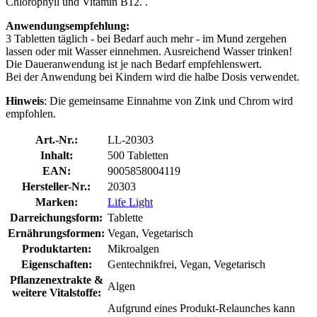
Chlorophyll und Vitamin B12. .
Anwendungsempfehlung:
3 Tabletten täglich - bei Bedarf auch mehr - im Mund zergehen
lassen oder mit Wasser einnehmen. Ausreichend Wasser trinken!
Die Daueranwendung ist je nach Bedarf empfehlenswert.
Bei der Anwendung bei Kindern wird die halbe Dosis verwendet.
Hinweis
: Die gemeinsame Einnahme von Zink und Chrom wird
empfohlen.
Art.-Nr.:
LL-20303
Inhalt:
500 Tabletten
EAN:
9005858004119
Hersteller-Nr.:
20303
Marken:
Life Light
Darreichungsform:
Tablette
Ernährungsformen:
Vegan, Vegetarisch
Produktarten:
Mikroalgen
Eigenschaften:
Gentechnikfrei, Vegan, Vegetarisch
Pflanzenextrakte &
Algen
weitere Vitalstoffe:
Aufgrund eines Produkt-Relaunches kann