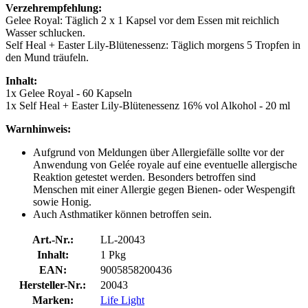
Verzehrempfehlung:
Gelee Royal: Täglich 2 x 1 Kapsel vor dem Essen mit reichlich
Wasser schlucken.
Self Heal + Easter Lily-Blütenessenz: Täglich morgens 5 Tropfen in
den Mund träufeln.
Inhalt:
1x Gelee Royal - 60 Kapseln
1x Self Heal + Easter Lily-Blütenessenz 16% vol Alkohol - 20 ml
Warnhinweis:
Aufgrund von Meldungen über Allergiefälle sollte vor der
Anwendung von Gelée royale auf eine eventuelle allergische
Reaktion getestet werden. Besonders betroffen sind
Menschen mit einer Allergie gegen Bienen- oder Wespengift
sowie Honig.
Auch Asthmatiker können betroffen sein.
Art.-Nr.:
LL-20043
Inhalt:
1 Pkg
EAN:
9005858200436
Hersteller-Nr.:
20043
Marken:
Life Light