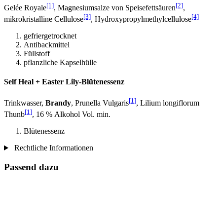
[1]
[2]
Gelée Royale
, Magnesiumsalze von Speisefettsäuren
,
[3]
[4]
mikrokristalline Cellulose
, Hydroxypropylmethylcellulose
gefriergetrocknet
Antibackmittel
Füllstoff
pflanzliche Kapselhülle
Self Heal + Easter Lily-Blütenessenz
[1]
Trinkwasser,
Brandy
, Prunella Vulgaris
, Lilium longiflorum
[1]
Thunb
, 16 % Alkohol Vol. min.
Blütenessenz
Rechtliche Informationen
Passend dazu