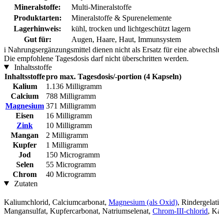
Mineralstoffe:
Multi-Mineralstoffe
Produktarten:
Mineralstoffe & Spurenelemente
Lagerhinweis:
kühl, trocken und lichtgeschützt lagern
Gut für:
Augen, Haare, Haut, Immunsystem
i
Nahrungsergänzungsmittel dienen nicht als Ersatz für eine abwechs
Die empfohlene Tagesdosis darf nicht überschritten werden.
Inhaltsstoffe
Inhaltsstoffe
pro max. Tagesdosis/-portion (4 Kapseln)
Kalium
1.136 Milligramm
Calcium
788 Milligramm
Magnesium
371 Milligramm
Eisen
16 Milligramm
Zink
10 Milligramm
Mangan
2 Milligramm
Kupfer
1 Milligramm
Jod
150 Microgramm
Selen
55 Microgramm
Chrom
40 Microgramm
Zutaten
Kaliumchlorid, Calciumcarbonat,
Magnesium (als Oxid)
, Rindergelat
Mangansulfat, Kupfercarbonat, Natriumselenat,
Chrom-III-chlorid
, K