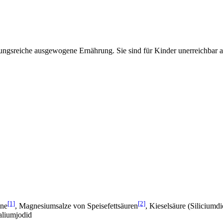
lungsreiche ausgewogene Ernährung. Sie sind für Kinder unerreichbar
[1]
[2]
ine
, Magnesiumsalze von Speisefettsäuren
, Kieselsäure (Siliciumdi
aliumjodid