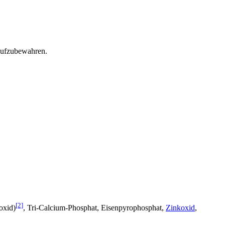
 aufzubewahren.
[2]
oxid)
, Tri-Calcium-Phosphat, Eisenpyrophosphat,
Zinkoxid
,