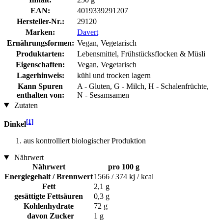
EAN:
4019339291207
Hersteller-Nr.:
29120
Marken:
Davert
Ernährungsformen:
Vegan, Vegetarisch
Produktarten:
Lebensmittel, Frühstücksflocken & Müsli
Eigenschaften:
Vegan, Vegetarisch
Lagerhinweis:
kühl und trocken lagern
Kann Spuren
A - Gluten, G - Milch, H - Schalenfrüchte,
enthalten von:
N - Sesamsamen
Zutaten
[1]
Dinkel
aus kontrolliert biologischer Produktion
Nährwert
Nährwert
pro 100 g
Energiegehalt / Brennwert
1566 / 374 kj / kcal
Fett
2,1 g
gesättigte Fettsäuren
0,3 g
Kohlenhydrate
72 g
davon Zucker
1 g