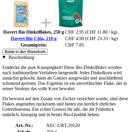
Davert Bio Dinkelflakes, 250 g
CHF 2.95
(CHF 11.80 / kg)
Davert Bio Chia, 210 g
CHF 4.90
(CHF 23.33 / kg)
Gesamtpreis:
CHF 7.85
Beide in den Warenkorb
Beschreibung
Entdecke die pure Knusprigkeit! Diese
Bio-Dinkelflakes
werden
nach traditionellem Verfahren hergestellt: Jedes Dinkelkorn wird
zunächst gekocht, dann als Ganzes ausgewalzt und anschließend
schonend geröstet. Das Ergebnis ist ein unverfälschter Flake, der in
seiner Struktur das volle Korn bewahrt.
Da bewusst auf den Zusatz von Zucker verzichtet wurde, sind diese
Flakes angenehm zuckerarm und bieten ein herrlich ehrliches
Getreidearoma. Ein echter Genuss für alle, die ihr Frühstück
natürlich, knusprig und in bester Bio-Qualität lieben.
Art.-Nr.:
XEC-URT-29120
Inhalt:
250 g