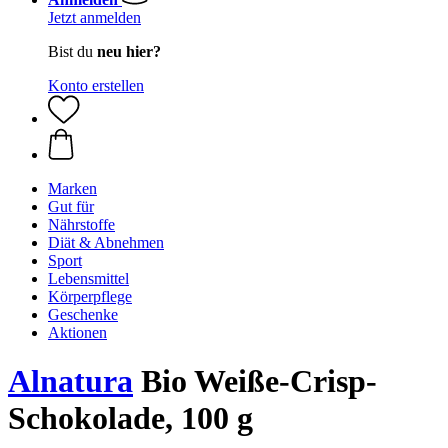
Jetzt anmelden
Bist du
neu hier?
Konto erstellen
Marken
Gut für
Nährstoffe
Diät & Abnehmen
Sport
Lebensmittel
Körperpflege
Geschenke
Aktionen
Alnatura
Bio Weiße-Crisp-
Schokolade, 100 g