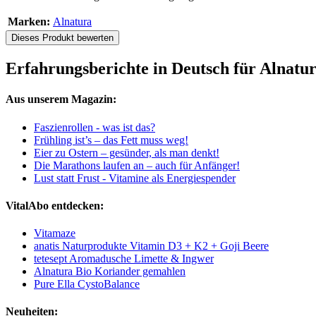
Marken:
Alnatura
Dieses Produkt bewerten
Erfahrungsberichte in Deutsch für Alnatur
Aus unserem Magazin:
Faszienrollen - was ist das?
Frühling ist’s – das Fett muss weg!
Eier zu Ostern – gesünder, als man denkt!
Die Marathons laufen an – auch für Anfänger!
Lust statt Frust - Vitamine als Energiespender
VitalAbo entdecken:
Vitamaze
anatis Naturprodukte Vitamin D3 + K2 + Goji Beere
tetesept Aromadusche Limette & Ingwer
Alnatura Bio Koriander gemahlen
Pure Ella CystoBalance
Neuheiten: