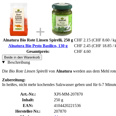
Alnatura Bio Rote Linsen Spirelli, 250 g
CHF 2.15
(CHF 8.60 / k
Alnatura Bio Pesto Basilico, 130 g
CHF 2.45
(CHF 18.85 / 
Gesamtpreis:
CHF 4.60
Beide in den Warenkorb
Beschreibung
Die
Bio Rote Linsen Spirelli
von
Alnatura
werden aus dem Mehl roter 
Zubereitung:
In heißes, nicht mehr kochendes Salzwasser geben und für 6-7 Minute
Art.-Nr.:
XPI-MM-207870
Inhalt:
250 g
EAN:
4104420221536
Hersteller-Nr.:
207870