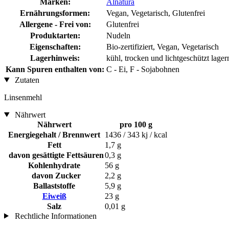
Marken:
Alnatura
Ernährungsformen:
Vegan, Vegetarisch, Glutenfrei
Allergene - Frei von:
Glutenfrei
Produktarten:
Nudeln
Eigenschaften:
Bio-zertifiziert, Vegan, Vegetarisch
Lagerhinweis:
kühl, trocken und lichtgeschützt lager
Kann Spuren enthalten von:
C - Ei, F - Sojabohnen
Zutaten
Linsenmehl
Nährwert
Nährwert
pro 100 g
Energiegehalt / Brennwert
1436 / 343 kj / kcal
Fett
1,7 g
davon gesättigte Fettsäuren
0,3 g
Kohlenhydrate
56 g
davon Zucker
2,2 g
Ballaststoffe
5,9 g
Eiweiß
23 g
Salz
0,01 g
Rechtliche Informationen