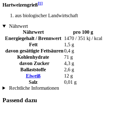
[1]
Hartweizengrieß
aus biologischer Landwirtschaft
Nährwert
Nährwert
pro 100 g
Energiegehalt / Brennwert
1470 / 351 kj / kcal
Fett
1,5 g
davon gesättigte Fettsäuren
0,4 g
Kohlenhydrate
71 g
davon Zucker
4,3 g
Ballaststoffe
2,6 g
Eiweiß
12 g
Salz
0,01 g
Rechtliche Informationen
Passend dazu