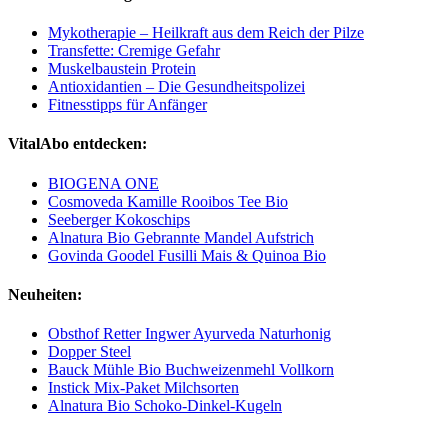
Mykotherapie – Heilkraft aus dem Reich der Pilze
Transfette: Cremige Gefahr
Muskelbaustein Protein
Antioxidantien – Die Gesundheitspolizei
Fitnesstipps für Anfänger
VitalAbo entdecken:
BIOGENA ONE
Cosmoveda Kamille Rooibos Tee Bio
Seeberger Kokoschips
Alnatura Bio Gebrannte Mandel Aufstrich
Govinda Goodel Fusilli Mais & Quinoa Bio
Neuheiten:
Obsthof Retter Ingwer Ayurveda Naturhonig
Dopper Steel
Bauck Mühle Bio Buchweizenmehl Vollkorn
Instick Mix-Paket Milchsorten
Alnatura Bio Schoko-Dinkel-Kugeln