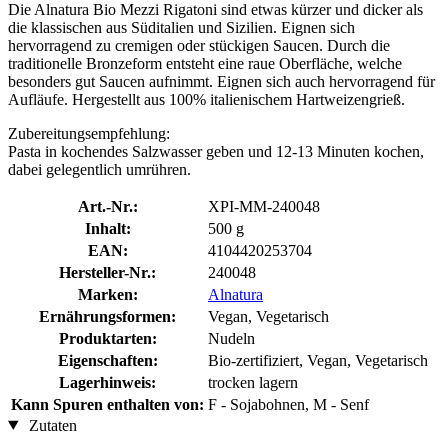
Die Alnatura Bio Mezzi Rigatoni sind etwas kürzer und dicker als
die klassischen aus Süditalien und Sizilien. Eignen sich
hervorragend zu cremigen oder stückigen Saucen. Durch die
traditionelle Bronzeform entsteht eine raue Oberfläche, welche
besonders gut Saucen aufnimmt. Eignen sich auch hervorragend für
Aufläufe. Hergestellt aus 100% italienischem Hartweizengrieß.
Zubereitungsempfehlung:
Pasta in kochendes Salzwasser geben und 12-13 Minuten kochen,
dabei gelegentlich umrühren.
Art.-Nr.:
XPI-MM-240048
Inhalt:
500 g
EAN:
4104420253704
Hersteller-Nr.:
240048
Marken:
Alnatura
Ernährungsformen:
Vegan, Vegetarisch
Produktarten:
Nudeln
Eigenschaften:
Bio-zertifiziert, Vegan, Vegetarisch
Lagerhinweis:
trocken lagern
Kann Spuren enthalten von:
F - Sojabohnen, M - Senf
Zutaten