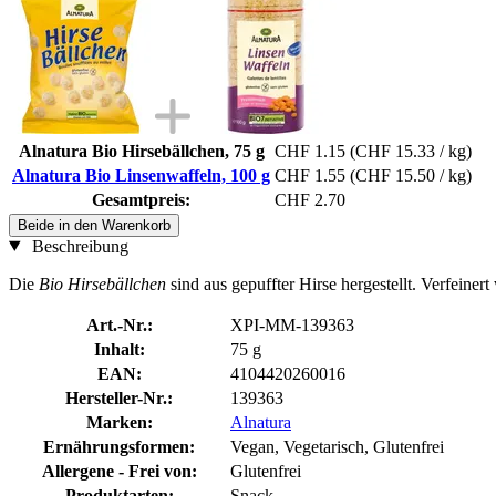
Alnatura Bio Hirsebällchen, 75 g
CHF 1.15
(CHF 15.33 / kg)
Alnatura Bio Linsenwaffeln, 100 g
CHF 1.55
(CHF 15.50 / kg)
Gesamtpreis:
CHF 2.70
Beide in den Warenkorb
Beschreibung
Die
Bio
Hirsebällchen
sind aus gepuffter Hirse hergestellt. Verfeine
Art.-Nr.:
XPI-MM-139363
Inhalt:
75 g
EAN:
4104420260016
Hersteller-Nr.:
139363
Marken:
Alnatura
Ernährungsformen:
Vegan, Vegetarisch, Glutenfrei
Allergene - Frei von:
Glutenfrei
Produktarten:
Snack