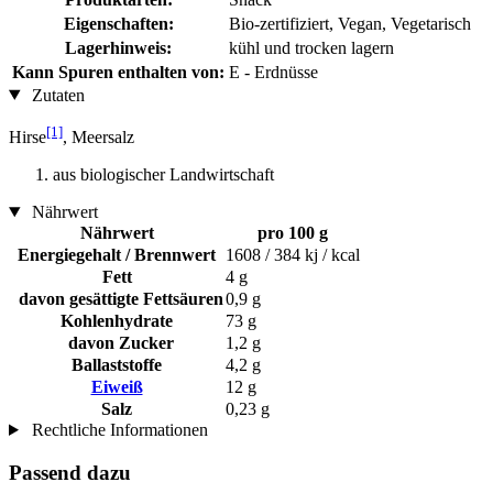
Eigenschaften:
Bio-zertifiziert, Vegan, Vegetarisch
Lagerhinweis:
kühl und trocken lagern
Kann Spuren enthalten von:
E - Erdnüsse
Zutaten
[1]
Hirse
, Meersalz
aus biologischer Landwirtschaft
Nährwert
Nährwert
pro 100 g
Energiegehalt / Brennwert
1608 / 384 kj / kcal
Fett
4 g
davon gesättigte Fettsäuren
0,9 g
Kohlenhydrate
73 g
davon Zucker
1,2 g
Ballaststoffe
4,2 g
Eiweiß
12 g
Salz
0,23 g
Rechtliche Informationen
Passend dazu