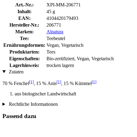
Art.-Nr.:
XPI-MM-206771
Inhalt:
45 g
EAN:
4104420179493
Hersteller-Nr.:
206771
Marken:
Alnatura
Tee:
Teebeutel
Ernährungsformen:
Vegan, Vegetarisch
Produktarten:
Tees
Eigenschaften:
Bio-zertifiziert, Vegan, Vegetarisch
Lagerhinweis:
trocken lagern
Zutaten
[1]
[1]
[1]
70 % Fenchel
, 15 % Anis
, 15 % Kümmel
aus biologischer Landwirtschaft
Rechtliche Informationen
Passend dazu